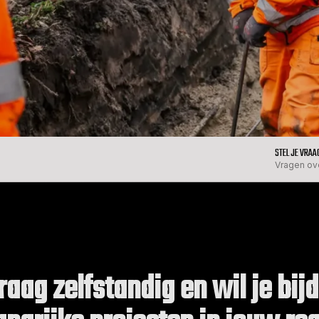
STEL JE VRAA
Vragen ov
raag zelfstandig en wil je bi