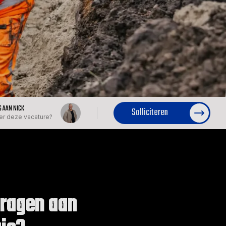
G AAN NICK
Solliciteren
er deze vacature?
jdragen aan