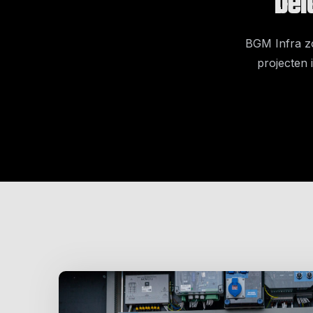
bel
BGM Infra zo
projecten 