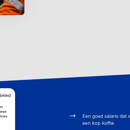
beleid
om
 een
Een goed salaris dat
okies
een kop koffie