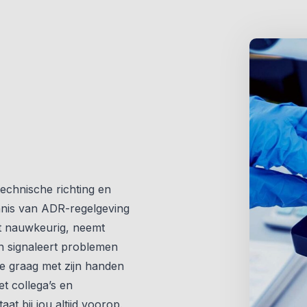
technische richting en
ennis van ADR-regelgeving
t nauwkeurig, neemt
n signaleert problemen
e graag met zijn handen
t collega’s en
aat bij jou altijd voorop.