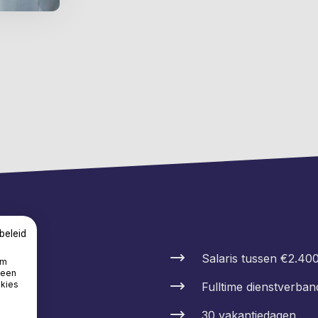
beleid
?
Salaris tussen €2.40
om
 een
okies
Fulltime dienstverban
30 vakantiedagen