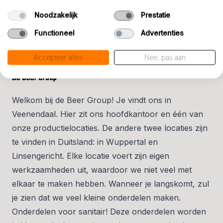
Noodzakelijk
Prestatie
Functioneel
Advertenties
Accepteer alles
Nee, pas aan
MAKING SMALL PARTS GREAT.
De Beer Group
Welkom bij de Beer Group! Je vindt ons in
Veenendaal. Hier zit ons hoofdkantoor en één van
onze productielocaties. De andere twee locaties zijn
te vinden in Duitsland: in Wuppertal en
Linsengericht. Elke locatie voert zijn eigen
werkzaamheden uit, waardoor we niet veel met
elkaar te maken hebben. Wanneer je langskomt, zul
je zien dat we veel kleine onderdelen maken.
Onderdelen voor sanitair! Deze onderdelen worden