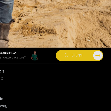
G AAN GERTJAN
Solliciteren
er deze vacature?
en
de
de
 weg