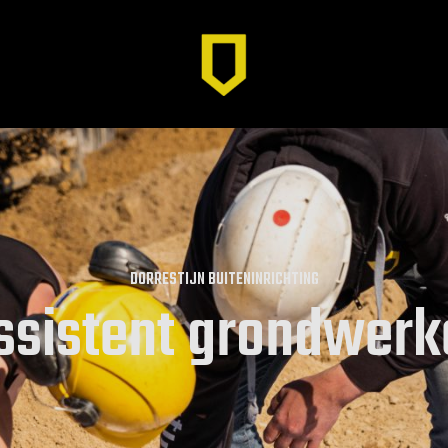
DORRESTIJN BUITENINRICHTING
ssistent grondwerk