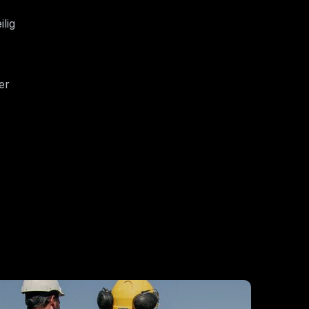
ilig
er