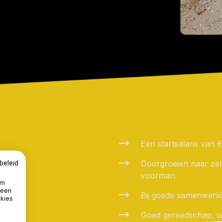
Een startsalaris van
Doorgroeien naar zel
beleid
voorman
om
 een
Bij goede samenwerki
okies
Goed gereedschap, w