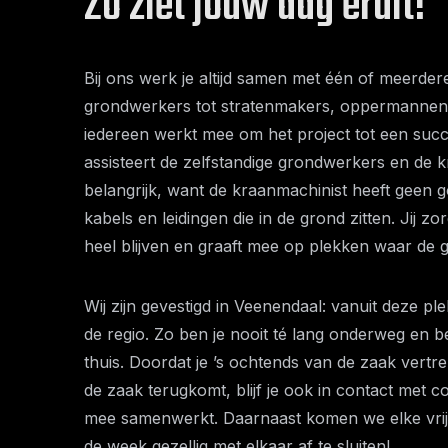
Zo ziet jouw dag eruit!
Bij ons werk je altijd samen met één of meerdere
grondwerkers tot stratenmakers, oppermannen
iedereen werkt mee om het project tot een succ
assisteert de zelfstandige grondwerkers en de k
belangrijk, want de kraanmachinist heeft geen g
kabels en leidingen die in de grond zitten. Jij z
heel blijven en graaft mee op plekken waar de g
Wij zijn gevestigd in Veenendaal: vanuit deze pl
de regio. Zo ben je nooit té lang onderweg en be
thuis. Doordat je ’s ochtends van de zaak vertr
de zaak terugkomt, blijf je ook in contact met col
mee samenwerkt. Daarnaast komen we elke vrij
de week gezellig met elkaar af te sluiten!