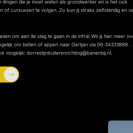
jke dingen die je moet weten als grondwerker en is het ook
n of cursussen te volgen. Zo kun jij straks zelfstandig én ve
heden om aan de slag te gaan in de infra! Wil jij hier meer ov
gelijk om bellen of appen naar Gertjan via
06-34333888
.
ook mogelijk:
dorrestijnbuiteninrichting@banenbij.nl
.