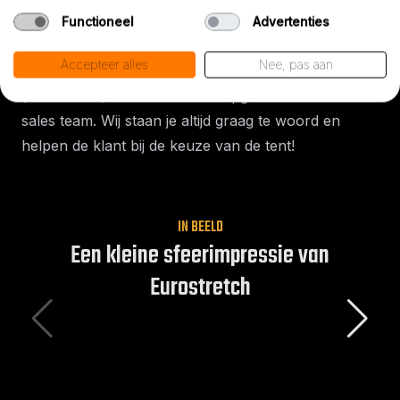
Contact
Functioneel
Advertenties
Wanneer een klant interesse heeft in een stretchtent
Accepteer alles
Nee, pas aan
of meer informatie wil, kan er elke werkdag
(telefonisch) contact worden opgenomen met ons
sales team. Wij staan je altijd graag te woord en
helpen de klant bij de keuze van de tent!
IN BEELD
Een kleine sfeerimpressie van
Eurostretch