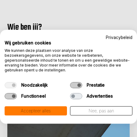
Wie ben jij?
Privacybeleid
Je werkt graag buiten, bent fysiek fit en weet van
Wij gebruiken cookies
aanpakken. Je denkt mee, helpt je collega’s waar
We kunnen deze plaatsen voor analyse van onze
bezoekersgegevens, om onze website te verbeteren,
nodig en levert werk af waar je trots op bent.
gepersonaliseerde inhoud te tonen en om u een geweldige website-
ervaring te bieden. Voor meer informatie over de cookies die we
Ervaring in betonreparatie is mooi meegenomen,
gebruiken opent u de instellingen.
maar leergierigheid en motivatie vinden we
belangrijker. Rijbewijs B (en E) is een pre.
Noodzakelijk
Prestatie
Functioneel
Advertenties
Accepteer alles
Nee, pas aan