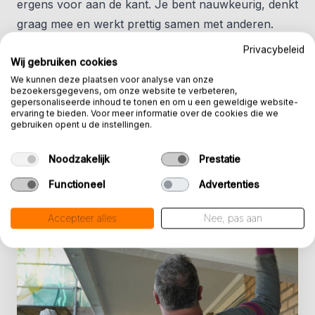
ergens voor aan de kant. Je bent nauwkeurig, denkt
graag mee en werkt prettig samen met anderen.
Heb je al ervaring in betonreparatie of een mbo-
Privacybeleid
diploma niveau 2 of 3? Dan heb je een streepje
Wij gebruiken cookies
We kunnen deze plaatsen voor analyse van onze
voor. Geen ervaring? Geen probleem. Wij leren je
bezoekersgegevens, om onze website te verbeteren,
het vak. Rijbewijs B (E) is mooi meegenomen.
gepersonaliseerde inhoud te tonen en om u een geweldige website-
ervaring te bieden. Voor meer informatie over de cookies die we
gebruiken opent u de instellingen.
Noodzakelijk
Prestatie
Functioneel
Advertenties
Accepteer alles
Nee, pas aan