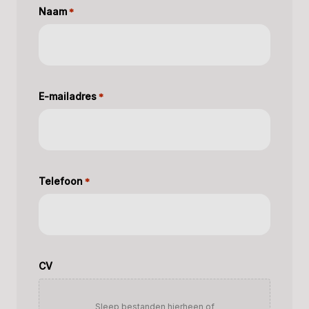
Naam
*
E-mailadres
*
Telefoon
*
CV
Sleep bestanden hierheen of