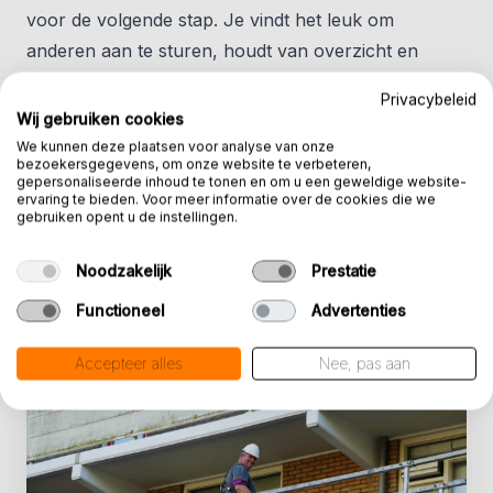
voor de volgende stap. Je vindt het leuk om
anderen aan te sturen, houdt van overzicht en
denkt in oplossingen. Je bent sociaal, communiceert
Privacybeleid
makkelijk met collega’s én bewoners, en zorgt voor
Wij gebruiken cookies
netjes werk. Een rijbewijs B (E) is mooi
We kunnen deze plaatsen voor analyse van onze
bezoekersgegevens, om onze website te verbeteren,
meegenomen, dan staat er een bus voor je klaar.
gepersonaliseerde inhoud te tonen en om u een geweldige website-
ervaring te bieden. Voor meer informatie over de cookies die we
gebruiken opent u de instellingen.
Noodzakelijk
Prestatie
Functioneel
Advertenties
Accepteer alles
Nee, pas aan