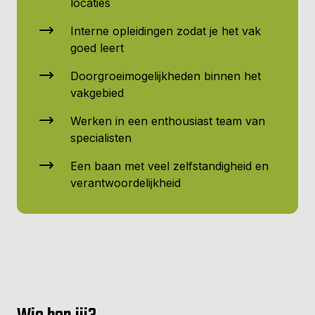
locaties
Interne opleidingen zodat je het vak
goed leert
Doorgroeimogelijkheden binnen het
vakgebied
Werken in een enthousiast team van
specialisten
Een baan met veel zelfstandigheid en
verantwoordelijkheid