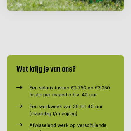
Wat krijg je van ons?
Een salaris tussen €2.750 en €3.250
bruto per maand o.b.v. 40 uur
Een werkweek van 36 tot 40 uur
(maandag t/m vrijdag)
Afwisselend werk op verschillende