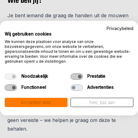
Wie ben jij?
Je bent iemand die graag de handen uit de mouwen
steekt en energie krijgt van fysiek werk. Je werkt
Privacybeleid
nauwkeurig en vindt het mooi om een klus netjes af
Wij gebruiken cookies
te ronden. Of je nu al ervaring hebt of het vak nog
We kunnen deze plaatsen voor analyse van onze
bezoekersgegevens, om onze website te verbeteren,
wilt leren: motivatie en inzet vinden we het
gepersonaliseerde inhoud te tonen en om u een geweldige website-
ervaring te bieden. Voor meer informatie over de cookies die we
belangrijkst.
gebruiken opent u de instellingen.
Noodzakelijk
Prestatie
Omdat je op verschillende locaties werkt, heb je een
rijbewijs B nodig. Daarnaast ben je fysiek fit en heb
Functioneel
Advertenties
je geen hoogtevrees, omdat sommige
werkzaamheden op hoogte plaatsvinden.
Accepteer alles
Nee, pas aan
Certificaten zoals VCA zijn mooi meegenomen, maar
geen vereiste – we helpen je graag om deze te
behalen.