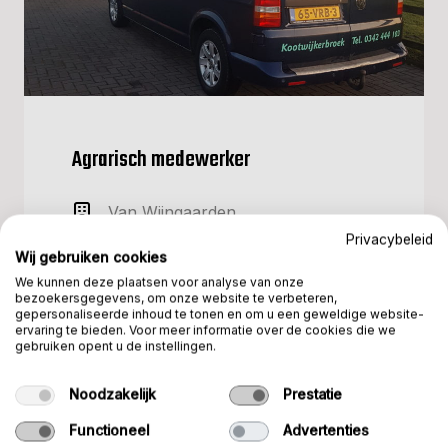
Agrarisch medewerker
Van Wijngaarden
Privacybeleid
€2500 - €3600
Wij gebruiken cookies
We kunnen deze plaatsen voor analyse van onze
Fulltime
bezoekersgegevens, om onze website te verbeteren,
gepersonaliseerde inhoud te tonen en om u een geweldige website-
ervaring te bieden. Voor meer informatie over de cookies die we
Kootwijkerbroek
gebruiken opent u de instellingen.
Noodzakelijk
Prestatie
BEKIJK VACATURE
Functioneel
Advertenties