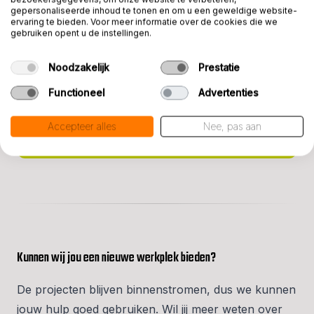
stellingbouw
gepersonaliseerde inhoud te tonen en om u een geweldige website-
ervaring te bieden. Voor meer informatie over de cookies die we
gebruiken opent u de instellingen.
Je bent gestructureerd en weet goed
overzicht te houden
Noodzakelijk
Prestatie
In het bezit van een VCA-certificaat of
Functioneel
Advertenties
bereid deze (gratis) via ons te halen
Rijbewijs B
Accepteer alles
Nee, pas aan
Kunnen wij jou een nieuwe werkplek bieden?
De projecten blijven binnenstromen, dus we kunnen
jouw hulp goed gebruiken. Wil jij meer weten over