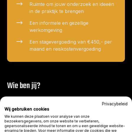
Ruimte om jouw onderzoek en ideeën
in de praktijk te brengen
Een informele en gezellige
werkomgeving
Een stagevergoeding van €450,- per
maand en reiskostenvergoeding
Wie ben jij?
Je volgt een HBO-opleiding, bijvoorbeeld in de
Privacybeleid
richting van commercie, marketing, business of een
Wij gebruiken cookies
gerelateerd vakgebied.
We kunnen deze plaatsen voor analyse van onze
bezoekersgegevens, om onze website te verbeteren,
Je bent minimaal 2 maanden beschikbaar.
gepersonaliseerde inhoud te tonen en om u een geweldige website-
ervaring te bieden. Voor meer informatie over de cookies die we