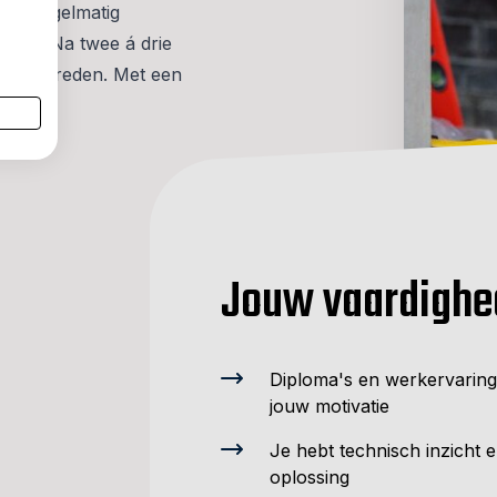
s je regelmatig
pping. Na twee á drie
maal tevreden. Met een
us!
Jouw vaardighe
Diploma's en werkervaring 
jouw motivatie
Je hebt technisch inzicht e
oplossing