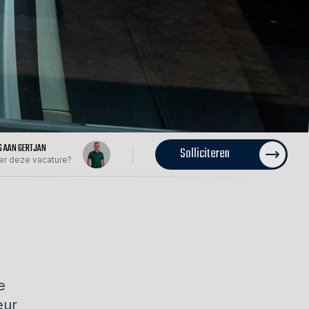
G AAN GERTJAN
Solliciteren
er deze vacature?
e
eur