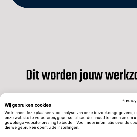
Dit worden jouw werk
Jij bent de meeste tijd bij mensen thuis aan het
Privacy
Wij gebruiken cookies
klant andere wensen heeft en doordat je meest
We kunnen deze plaatsen voor analyse van onze bezoekersgegevens, 
werk bent, vraagt elke klus inzicht, creativiteit 
onze website te verbeteren, gepersonaliseerde inhoud te tonen en om u
verantwoordelijkheid! Samen met je collega verw
geweldige website-ervaring te bieden. Voor meer informatie over de co
die we gebruiken opent u de instellingen.
vloer, plaatsen jullie de nieuwe keramische teg