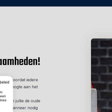
zaamheden!
 werk. Doordat iedere
beleid
al op hoogte aan het
om
en eigen
 een
ijderen jullie de oude
okies
els en wanneer nodig