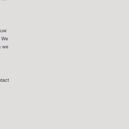
ouw
. We
n we
tact