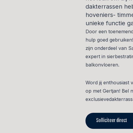
dakterrassen heb
hoveniers- timm
unieke functie ga
Door een toenemend a
hulp goed gebruiken!
zijn onderdeel van 
expert in sierbestrati
balkonvloeren.
Word jij enthousiast
op met Gertjan! Bel 
exclusievedakterras
Solliciteer direct