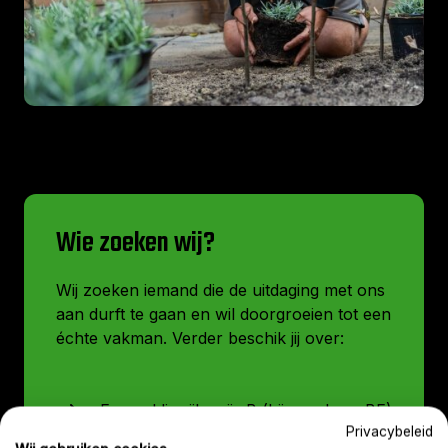
Wie zoeken wij?
Wij zoeken iemand die de uitdaging met ons
aan durft te gaan en wil doorgroeien tot een
échte vakman. Verder beschik jij over:
Een geldig rijbewijs B (bij voorkeur BE)
Privacybeleid