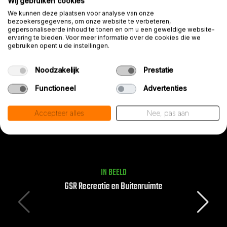
In bezit van een geldig VCA of de
Wij gebruiken cookies
motivatie om deze te halen
We kunnen deze plaatsen voor analyse van onze
bezoekersgegevens, om onze website te verbeteren,
gepersonaliseerde inhoud te tonen en om u een geweldige website-
Je weet van aanpakken en kan goed
ervaring te bieden. Voor meer informatie over de cookies die we
samenwerken
gebruiken opent u de instellingen.
Heb je ervaring met straten? Dan is
Noodzakelijk
Prestatie
dat mooi meegenomen
Functioneel
Advertenties
Accepteer alles
Nee, pas aan
IN BEELD
GSR Recreatie en Buitenruimte