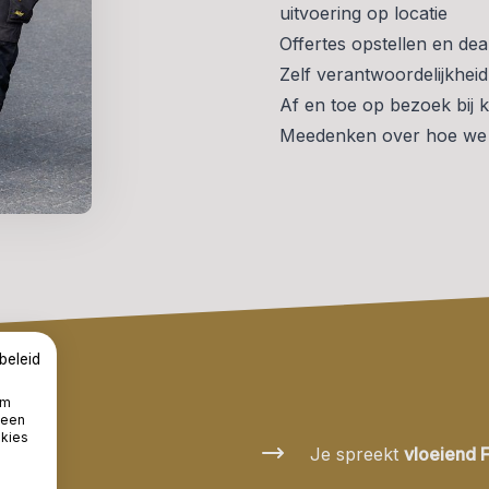
uitvoering op locatie
Offertes opstellen en deal
Zelf verantwoordelijkhei
Af en toe op bezoek bij k
Meedenken over hoe we 
beleid
om
 een
okies
Je spreekt
vloeiend F