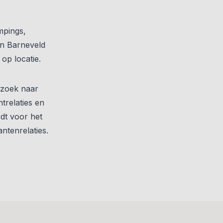
mpings,
in Barneveld
op locatie.
pzoek naar
trelaties en
dt voor het
tenrelaties.