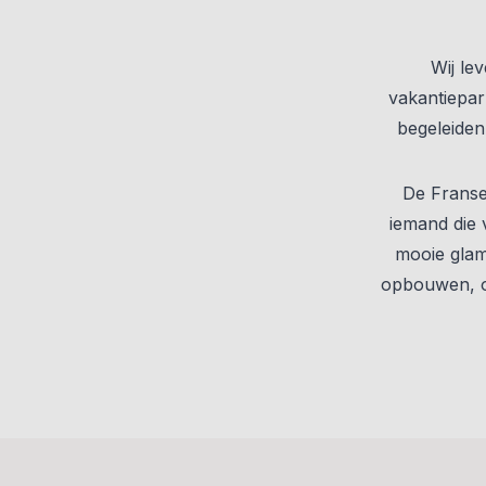
Wij le
vakantiepar
begeleiden
De Franse
iemand die 
mooie glam
opbouwen, o