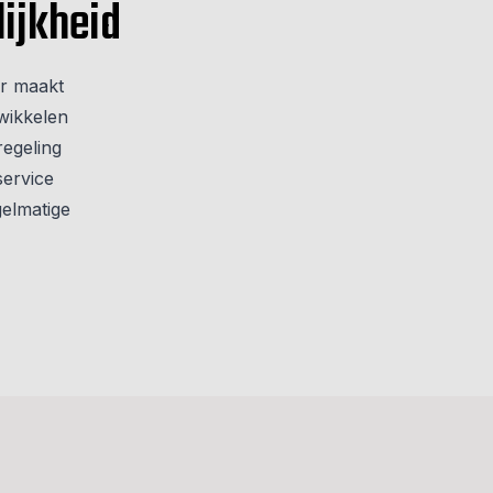
ijkheid
er maakt
twikkelen
egeling
service
gelmatige