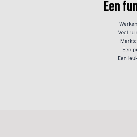
Een fu
Werken 
Veel rui
Marktc
Een pr
Een leuk