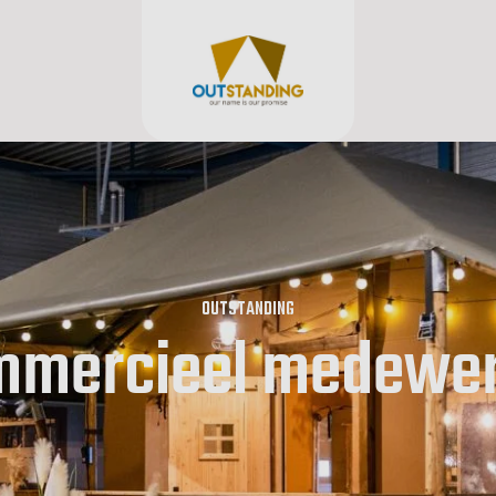
OUTSTANDING
mmercieel medewer