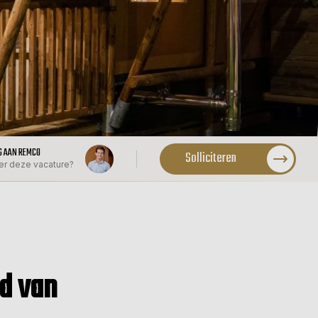
AG AAN REMCO
Solliciteren
er deze vacature?
d van