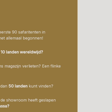
eerste 90 safaritenten in
het allemaal begonnen!
n
10 landen wereldwijd?
s magazijn verlieten? Een flinke
r dan
50 landen
kunt vinden?
n de showroom heeft geslapen
assa?