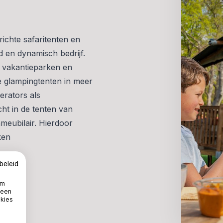
richte safaritenten en
d en dynamisch bedrijf.
 vakantieparken en
ze glampingtenten in meer
erators als
cht in de tenten van
nmeubilair. Hierdoor
ken
beleid
om
 een
okies