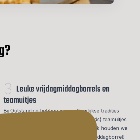
g?
3
Leuke vrijdagmiddagborrels en
teamuitjes
Bij Outstanding hebben we veel jaarlijkse tradities
zoals een zomer barbecue, (buitenlands) teamuitjes
en een feestelijk eindejaar afsluiting. Ook houden we
allemaal wel van een gezellige vrijdagmiddagborrel!