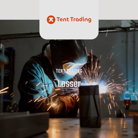
Naar de content
TENT TRADING
Lasser