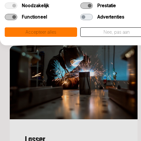
Noodzakelijk
Prestatie
BEKIJK VACATURE
Functioneel
Advertenties
Accepteer alles
Nee, pas aan
Lasser