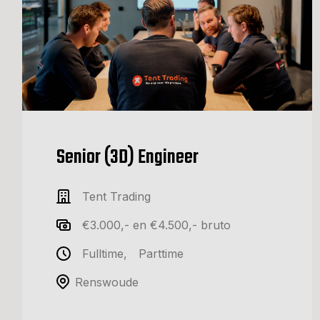
Senior (3D) Engineer
Tent Trading
€3.000,- en €4.500,- bruto
Fulltime
,
Parttime
Renswoude