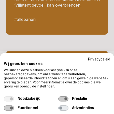
‘Villatent gevoel’ kan overbrengen.
#allebanen
Privacybeleid
Wat vragen wij van jou?
Wij gebruiken cookies
We kunnen deze plaatsen voor analyse van onze
bezoekersgegevens, om onze website te verbeteren,
gepersonaliseerde inhoud te tonen en om u een geweldige website-
Ervaren kampeerders die houden van
ervaring te bieden. Voor meer informatie over de cookies die we
het campingleven
gebruiken opent u de instellingen.
Je beschikt over een gastgerichte
Noodzakelijk
Prestatie
instelling, bent flexibel en behulpzaam
Functioneel
Advertenties
Je hebt technisch inzicht en een